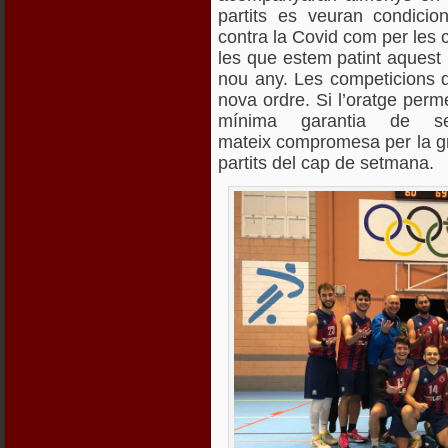
partits es veuran condicio
contra la
Covid
com per les 
les que estem patint aquest
nou any. Les competicions 
nova ordre. Si l’oratge per
mínima garantia de se
mateix compromesa per la g
partits del cap de setmana.