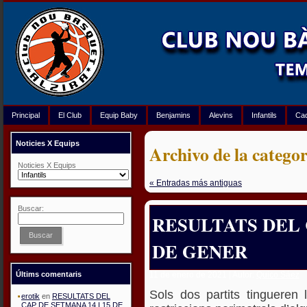
Principal
El Club
Equip Baby
Benjamins
Alevins
Infantils
Ca
Noticies X Equips
Archivo de la categor
Noticies X Equips
« Entradas más antiguas
Buscar:
RESULTATS DEL 
Buscar
DE GENER
11 de enero de 2021 | Autor:
Quico Sáez
Últims comentaris
Sols dos partits tingueren
erotik
en
RESULTATS DEL
CAP DE SETMANA 14 I 15 DE