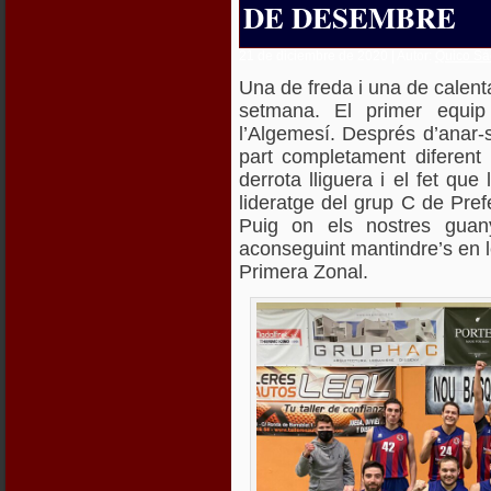
DE DESEMBRE
21 de diciembre de 2020 | Autor:
Quico Sá
Una de freda i una de calenta
setmana. El primer equip
l’Algemesí. Després d’anar-
part completament diferent
derrota lliguera i el fet qu
lideratge del grup C de Pref
Puig on els nostres guany
aconseguint mantindre’s en 
Primera Zonal.