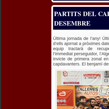
PARTITS DEL CAP
DESEMBRE
18 de diciembre de 2020 | Autor:
Quico Sá
Última jornada de l’any! Últ
d’ells ajornat a pròximes date
equip tractarà de recup
l’immediat perseguidor, l’Alg
invicte de primera zonal en 
capdavanters. El benjamí d