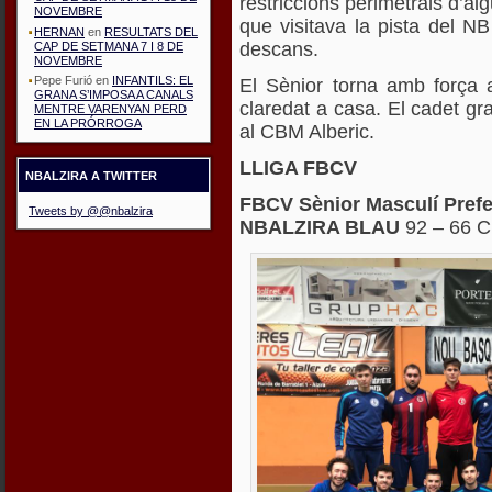
restriccions perimetrals d’al
NOVEMBRE
que visitava la pista del N
HERNAN
en
RESULTATS DEL
descans.
CAP DE SETMANA 7 I 8 DE
NOVEMBRE
Pepe Furió
en
INFANTILS: EL
El Sènior torna amb força 
GRANA S’IMPOSA A CANALS
claredat a casa. El cadet gr
MENTRE VARENYAN PERD
EN LA PRÓRROGA
al CBM Alberic.
LLIGA FBCV
NBALZIRA A TWITTER
FBCV Sènior Masculí Pref
Tweets by @@nbalzira
NBALZIRA BLAU
92 – 66 