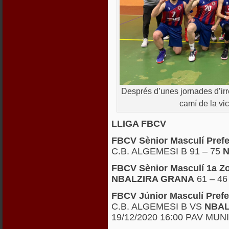
Després d’unes jornades d’irre
camí de la vict
LLIGA FBCV
FBCV Sènior Masculí Pref
C.B. ALGEMESI B 91 – 75
N
FBCV Sènior Masculí 1a 
NBALZIRA GRANA
61 – 4
FBCV Júnior Masculí Pref
C.B. ALGEMESI B VS
NBAL
19/12/2020 16:00 PAV MU