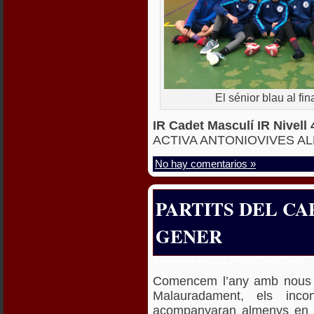
El sénior blau al fina
IR Cadet Masculí IR Nivel
ACTIVA ANTONIOVIVES AL
No hay comentarios »
PARTITS DEL CAP
GENER
9 de enero de 2021 | Autor:
Quico Sáez
Comencem l’any amb nous pa
Malauradament, els inc
acompanyaran almenys en a