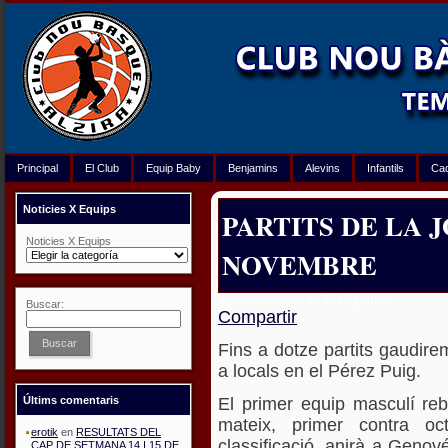
Principal
El Club
Equip Baby
Benjamins
Alevins
Infantils
Ca
Noticies X Equips
PARTITS DE LA J
Noticies X Equips
NOVEMBRE
8 de noviembre de 2019 | Autor:
Buscar:
Compartir
Buscar
Fins a dotze partits gaudir
a locals en el Pérez Puig.
El primer equip masculí re
Últims comentaris
mateix, primer contra oc
erotik
en
RESULTATS DEL
classificació, anirà a Genov
CAP DE SETMANA 14 I 15 DE