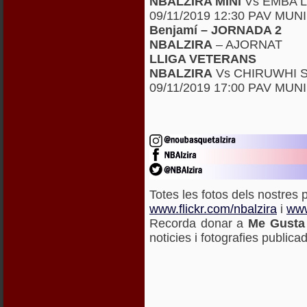
NBALZIRA MINI
Vs EMBA L
09/11/2019 12:30 PAV MUN
Benjamí – JORNADA 2
NBALZIRA
– AJORNAT
LLIGA VETERANS
NBALZIRA
Vs CHIRUWHI 
09/11/2019 17:00 PAV MUN
Totes les fotos dels nostres p
www.flickr.com/nbalzira
i
www
Recorda donar a
Me Gusta
noticies i fotografies publica