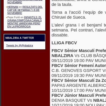
NOVEMBRE
de la taula.
HERNAN
en
RESULTATS DEL
CAP DE SETMANA 7 I 8 DE
Torna a l’acció l’equip de 
NOVEMBRE
Chiruwi de Sueca.
Pepe Furió
en
INFANTILS: EL
GRANA S’IMPOSA A CANALS
MENTRE VARENYAN PERD
L’aleví grana i el benjamí 
EN LA PRÓRROGA
setmana. Pel contrari, l’alev
dissabte.
NBALZIRA A TWITTER
LLIGA FBCV
Tweets by @@nbalzira
FBCV Sènior Masculí Pref
NBALZIRA
Vs CLUB BÀSQ
09/11/2019 19:00 PAV MUN
FBCV Sènior Femení Auto
C.B. GENOVES GSPORT 
09/11/2019 19:30 PAV MU
FBCV Sènior Masculí 2a 
PAPAS ARGENTE ALBERIC
10/11/2019 17:00 PAV MU
FBCV Júnior Masculí Pref
DENIA BASQUET Vs
NBAL
10/11/2019 19:00 NOU PAV