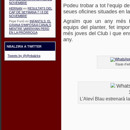
NOVEMBRE
Podeu trobar a tot l’equip de
HERNAN
en
RESULTATS DEL
seues oficines situades en l
CAP DE SETMANA 7 I 8 DE
NOVEMBRE
Agraïm que un any més
Pepe Furió
en
INFANTILS: EL
GRANA S’IMPOSA A CANALS
equips del planter, fet impo
MENTRE VARENYAN PERD
més joves del Club i que en
EN LA PRÓRROGA
any.
NBALZIRA A TWITTER
Tweets by @@nbalzira
Equip d’a
L’Aleví Blau estrenarà 