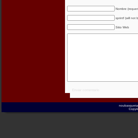
Nombre (requer
sprintf (will not
Sitio Web
Enviar comentario
noubasqueta
Copyri