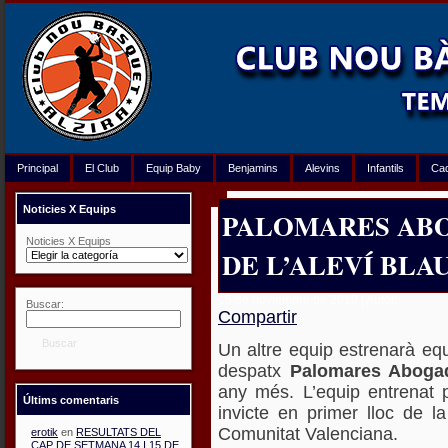
Principal
El Club
Equip Baby
Benjamins
Alevins
Infantils
Ca
Noticies X Equips
PALOMARES AB
Noticies X Equips
DE L’ALEVÍ BLA
15 de noviembre de 2019 | Autor:
Buscar:
Compartir
Buscar
Un altre equip estrenarà eq
despatx
Palomares Aboga
any més. L’equip entrenat 
Últims comentaris
invicte en primer lloc de l
Comunitat Valenciana.
erotik
en
RESULTATS DEL
CAP DE SETMANA 14 I 15 DE