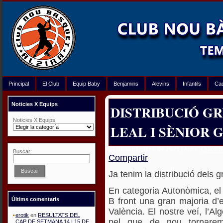
Principal
El Club
Equip Baby
Benjamins
Alevins
Infantils
Ca
Noticies X Equips
DISTRIBUCIÓ G
Noticies X Equips
LEAL I SÈNIOR 
24 de septiembre de 2021 | Autor:
Quico 
Buscar:
Compartir
Buscar
Ja tenim la distribució dels 
En categoria Autonòmica, el 
B front una gran majoria d
Últims comentaris
València. El nostre veí, l’A
erotik
en
RESULTATS DEL
pel que de nou tornarem
CAP DE SETMANA 14 I 15 DE