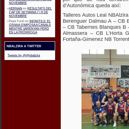
NOVEMBRE
d’Autonòmica queda així:
HERNAN
en
RESULTATS DEL
CAP DE SETMANA 7 I 8 DE
Talleres Autos Leal NBAlzir
NOVEMBRE
Berenguer Dalmau A – CB B
Pepe Furió
en
INFANTILS: EL
GRANA S’IMPOSA A CANALS
– CB Tabernes Blanques B 
MENTRE VARENYAN PERD
Almassera – CB L’Horta G
EN LA PRÓRROGA
Fortaña-Gimenez NB Torrent 
NBALZIRA A TWITTER
Tweets by @@nbalzira