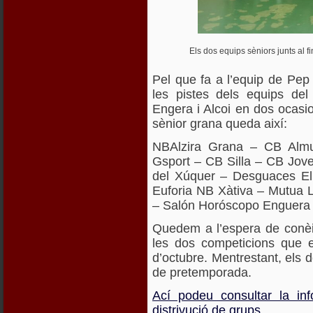
Els dos equips sèniors junts al f
Pel que fa a l’equip de Pep
les pistes dels equips de
Engera i Alcoi en dos ocasi
sènior grana queda així:
NBAlzira Grana – CB Alm
Gsport – CB Silla – CB Jov
del Xúquer – Desguaces 
Euforia NB Xàtiva – Mutua 
– Salón Horóscopo Enguera 
Quedem a l’espera de conèix
les dos competicions que 
d’octubre. Mentrestant, els 
de pretemporada.
Ací podeu consultar la in
distrivució de grups.