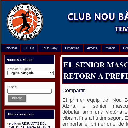
Principal
El Club
Equip Baby
Benjamins
Alevins
Infantils
Ca
Noticies X Equips
EL SENIOR MASC
Noticies X Equips
RETORN A PREF
3 de octubre de 2010 | Autor:
Premsa
Buscar:
Compartir
Buscar
El primer equip del Nou B
Alzira, el senior mascu
debutar amb una victòria e
Últims comentaris
vibrant fins a l’últim segon.
emportar el primer duel de 
erotik
en
RESULTATS DEL
CAP DE SETMANA 14 I 15 DE