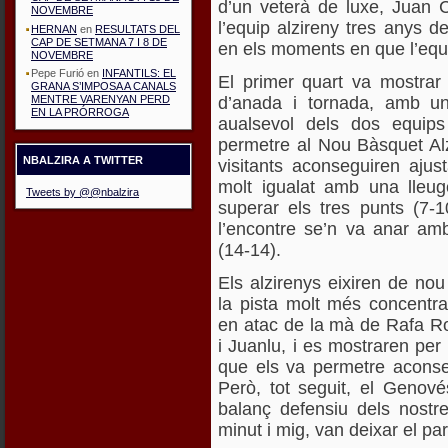
d’un veterà de luxe, Juan C
NOVEMBRE
l’equip alzireny tres anys d
HERNAN
en
RESULTATS DEL
CAP DE SETMANA 7 I 8 DE
en els moments en que l’equ
NOVEMBRE
Pepe Furió
en
INFANTILS: EL
El primer quart va mostrar 
GRANA S’IMPOSA A CANALS
d’anada i tornada, amb un
MENTRE VARENYAN PERD
EN LA PRÓRROGA
aualsevol dels dos equips
permetre al Nou Bàsquet Alz
NBALZIRA A TWITTER
visitants aconseguiren ajus
molt igualat amb una lleug
Tweets by @@nbalzira
superar els tres punts (7-1
l’encontre se’n va anar amb
(14-14).
Els alzirenys eixiren de nou
la pista molt més concentra
en atac de la mà de Rafa R
i Juanlu, i es mostraren p
que els va permetre aconse
Però, tot seguit, el Genov
balanç defensiu dels nostr
minut i mig, van deixar el par