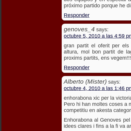
próximo partido porque he d
Responder
genoves_4
says:
octubre 5, 2010 a las 4:59 p
gran partit el oferit per el
altura, mol bon partit de la
proxims partits, ens vegem!!!
Responder
Alberto (Mister)
says:
octubre 4, 2010 a las 1:46 p
enhorabona xic per la victoria
Pero hi han moltes coses a mi
competitiu en akesta categor
Enhorabona al Genoves pel s
idees clares i fins a la fi va 