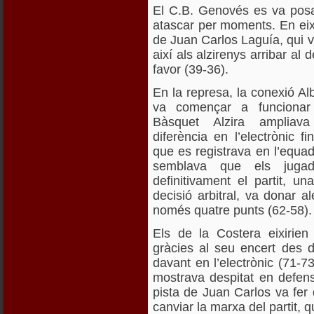
El C.B. Genovés es va posa
atascar per moments. En eixe
de Juan Carlos Laguía, qui v
així als alzirenys arribar a
favor (39-36).
En la represa, la conexió Al
va començar a funcionar
Bàsquet Alzira ampliav
diferència en l’electrònic f
que es registrava en l’equa
semblava que els jugad
definitivament el partit, 
decisió arbitral, va donar a
només quatre punts (62-58).
Els de la Costera eixirien
gràcies al seu encert des 
davant en l’electrònic (71-7
mostrava despitat en defens
pista de Juan Carlos va fer d
canviar la marxa del partit, 