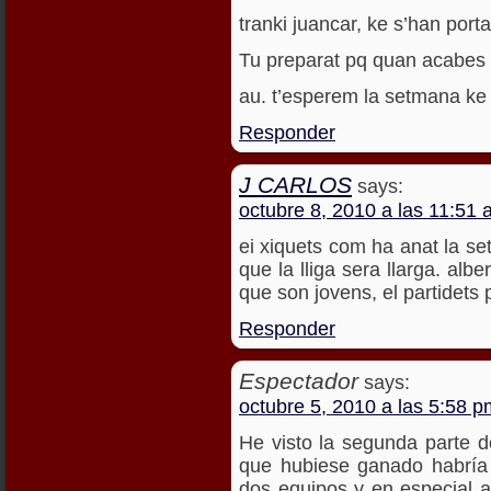
tranki juancar, ke s’han port
Tu preparat pq quan acabes de
au. t’esperem la setmana ke
Responder
J CARLOS
says:
octubre 8, 2010 a las 11:51
ei xiquets com ha anat la se
que la lliga sera llarga. alb
que son jovens, el partidets 
Responder
Espectador
says:
octubre 5, 2010 a las 5:58 p
He visto la segunda parte d
que hubiese ganado habría 
dos equipos y en especial a