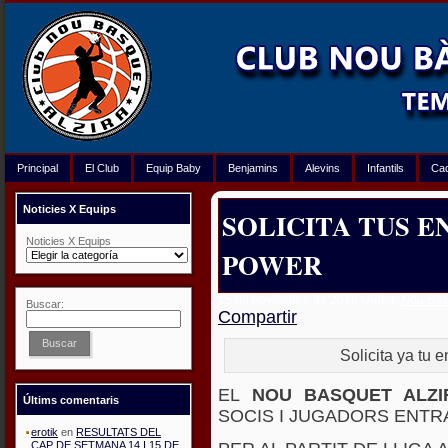
Principal
El Club
Equip Baby
Benjamins
Alevins
Infantils
Ca
Noticies X Equips
SOLICITA TUS E
Noticies X Equips
POWER
15 de noviembre de 2010 | Autor:
Nou Bàsq
Buscar:
Compartir
Buscar
Solicita ya tu e
EL
NOU BASQUET ALZI
Últims comentaris
SOCIS I JUGADORS ENTR
erotik
en
RESULTATS DEL
CAP DE SETMANA 14 I 15 DE