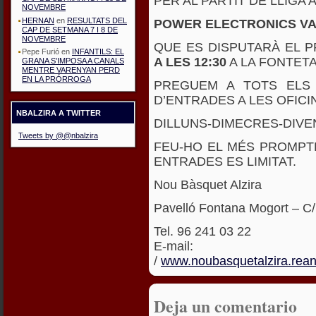
PER AL PARTIT DE LLIGA 
NOVEMBRE
HERNAN
en
RESULTATS DEL
POWER ELECTRONICS VA
CAP DE SETMANA 7 I 8 DE
NOVEMBRE
QUE ES DISPUTARÀ EL 
Pepe Furió
en
INFANTILS: EL
A LES 12:30
A LA FONTETA
GRANA S’IMPOSA A CANALS
MENTRE VARENYAN PERD
EN LA PRÓRROGA
PREGUEM A TOTS ELS 
D’ENTRADES A LES OFICI
NBALZIRA A TWITTER
DILLUNS-DIMECRES-DIVEN
Tweets by @@nbalzira
FEU-HO EL MÉS PROMPT
ENTRADES ES LIMITAT.
Nou Bàsquet Alzira
Pavelló Fontana Mogort – C/
Tel. 96 241 03 22
E-ma
/
www.noubasquetalzira.re
Deja un comentario