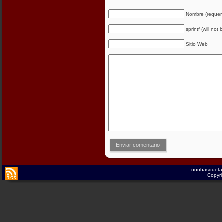
Nombre (requer
sprintf (will not
Sitio Web
Enviar comentario
noubasqueta
Copyri