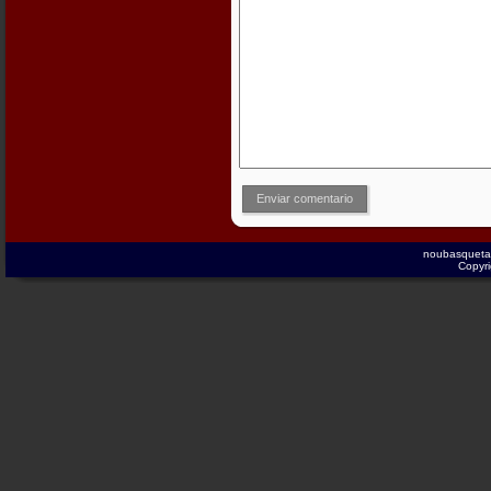
Enviar comentario
noubasqueta
Copyri