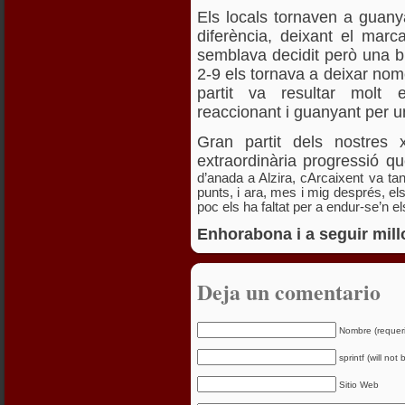
Els locals tornaven a guan
diferència, deixant el marc
semblava decidit però una bri
2-9 els tornava a deixar nomé
partit va resultar molt 
reaccionant i guanyant per u
Gran partit dels nostres 
extraordinària progressió q
d’anada a Alzira, cArcaixent va t
punts, i ara, mes i mig després, els
poc els ha faltat per a endur-se’n e
Enhorabona i a seguir mill
Deja un comentario
Nombre (requer
sprintf (will not
Sitio Web