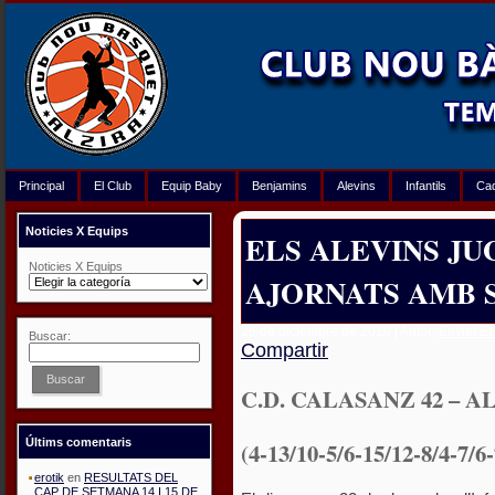
Principal
El Club
Equip Baby
Benjamins
Alevins
Infantils
Ca
Noticies X Equips
ELS ALEVINS JU
Noticies X Equips
AJORNATS AMB 
26 de diciembre de 2010 | Autor:
Enviat Es
Buscar:
Compartir
Buscar
C.D. CALASANZ 42 – A
Últims comentaris
(4-13/10-5/6-15/12-8/4-7/6-
erotik
en
RESULTATS DEL
CAP DE SETMANA 14 I 15 DE