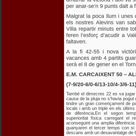
per anar-se’n 9 punts dalt a 
Malgrat la poca llum i unes c
els nostres Alevins van sab
Villa repartir minuts entre t
feren l’esforç d’acudir a Va
faltaven.
A la fi 42-55 i nova victò
vacances amb 4 partits guany
serà el 8 de gener en el Tor
E.M. CARCAIXENT 50 – AL
(7-9/20-6/0-6/13-10/4-3/6-11
També el dimecres 22 es va jugar a
causa de la pluja no s’havia pogut 
tindre un gran començament de pa
locals i amb un triple en els últi
de diferència.En el segon temp
superioritat física carregant el
aconseguint una amplia diferència 
guanyaren el tercer temps con si d’
descans amb un desavantatge de 6 p