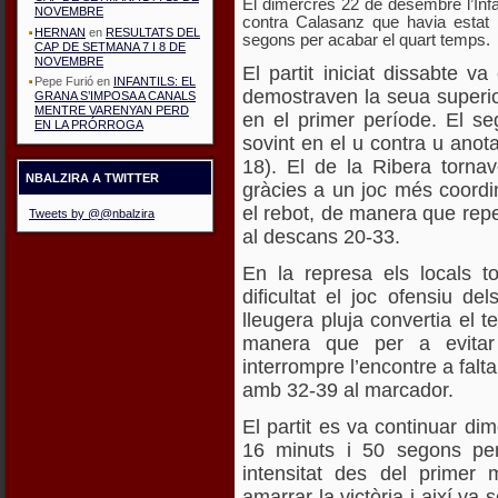
El dimercres 22 de desembre l’Infan
NOVEMBRE
contra Calasanz que havia estat 
HERNAN
en
RESULTATS DEL
segons per acabar el quart temps.
CAP DE SETMANA 7 I 8 DE
NOVEMBRE
El partit iniciat dissabte 
Pepe Furió
en
INFANTILS: EL
demostraven la seua superio
GRANA S’IMPOSA A CANALS
MENTRE VARENYAN PERD
en el primer període. El se
EN LA PRÓRROGA
sovint en el u contra u anota
18). El de la Ribera torna
NBALZIRA A TWITTER
gràcies a un joc més coordin
el rebot, de manera que repet
Tweets by @@nbalzira
al descans 20-33.
En la represa els locals t
dificultat el joc ofensiu del
lleugera pluja convertia el t
manera que per a evitar c
interrompre l’encontre a falt
amb 32-39 al marcador.
El partit es va continuar di
16 minuts i 50 segons per 
intensitat des del primer
amarrar la victòria i així va