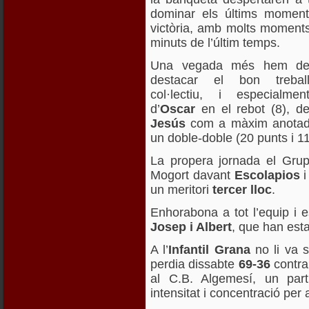
dominar els últims moments
victòria, amb molts moments
minuts de l’últim temps.
Una vegada més hem d
destacar el bon trebal
col·lectiu, i especialmen
d’
Oscar
en el rebot (8), d
Jesús
com a màxim anotador
un doble-doble (20 punts i 11
La propera jornada el Grup
Mogort davant
Escolapios
i
un meritori
tercer lloc
.
Enhorabona a tot l’equip i 
Josep i Albert
, que han est
A l’
Infantil Grana
no li va s
perdia dissabte
69-36
contra
al C.B. Algemesí, un par
intensitat i concentració per