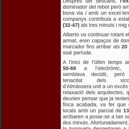
Després del descans,
l’e
dominador del rebot però am
bona via i amb un excel·le
companys contribuia a establ
(32-47)
als tres minuts i mig
Alberto va continuar rotant 
armat, eren capaços de domi
marcador fins arribar als
20 
sisé període.
A l’inici de l’últim temps 
50-69
a l’electrònic, t
semblava decidit, però
tenacitat dels xico
d’Almàssera unit a un excés
relaxació dels arquitectes, 
deurien pensar que ja tenien
finca acabada, va fer que 
locals amb un parcial de
13
arribaren a posar-se a tan s
dos minuts. Afortunadament, l
la banqueta despertaren a 