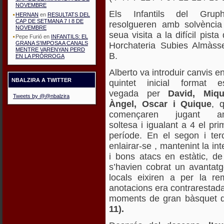
NOVEMBRE
Els Infantils del Grup
HERNAN
en
RESULTATS DEL
CAP DE SETMANA 7 I 8 DE
resolgueren amb solvència
NOVEMBRE
seua visita a la difícil pista 
Pepe Furió
en
INFANTILS: EL
GRANA S’IMPOSA A CANALS
Horchateria Subies Almàss
MENTRE VARENYAN PERD
B.
EN LA PRÓRROGA
Alberto va introduir canvis en
NBALZIRA A TWITTER
quintet inicial format e
vegada per
David, Miqu
Tweets by @@nbalzira
Àngel, Oscar i Quique
, 
començaren jugant a
soltesa i igualant a 4 el pri
període. En el segon i ter
enlairar-se , mantenint la in
i bons atacs en estàtic, d
s’havien cobrat un avantat
locals eixiren a per la 
anotacions era contrarestada
moments de gran bàsquet q
11).