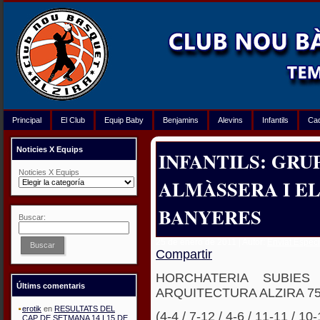
Principal
El Club
Equip Baby
Benjamins
Alevins
Infantils
Ca
Noticies X Equips
INFANTILS: GRU
Noticies X Equips
ALMÀSSERA I E
BANYERES
Buscar:
25 de enero de 2011 | Autor:
Enviat Especi
Buscar
Compartir
HORCHATERIA SUBIE
Últims comentaris
ARQUITECTURA ALZIRA 7
erotik
en
RESULTATS DEL
(4-4 / 7-12 / 4-6 / 11-11 / 10-
CAP DE SETMANA 14 I 15 DE