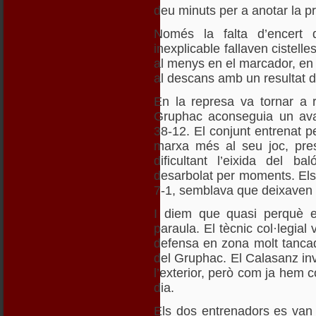
deu minuts per a anotar la pr
Només la falta d’encert 
inexplicable fallaven cistelles
al menys en el marcador, en e
al descans amb un resultat d
En la represa va tornar a r
Gruphac aconseguia un avan
38-12. El conjunt entrenat p
marxa més al seu joc, pres
dificultant l’eixida del b
desarbolat per moments. Els p
7-1, semblava que deixaven l’
I diem que quasi perquè el
paraula. El tècnic col·legial
defensa en zona molt tancada 
del Gruphac. El Calasanz invi
l’exterior, però com ja hem c
dia.
Els dos entrenadors es van 