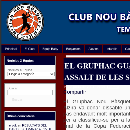
Principal
El Club
Equip Baby
Benjamins
Alevins
Infantils
Ca
Noticies X Equips
EL GRUPHAC GU
Noticies X Equips
ASSALT DE LES 
19 de junio de 2011 | Autor:
Premsa
Buscar:
Compartir
Buscar
El Gruphac Nou Bàsque
Alzira va donar dissabte u
pas endavant molt importan
Últims comentaris
per a classificar-se per a l
final de la Copa Federac
erotik
en
RESULTATS DEL
CAP DE SETMANA 14 I 15 DE