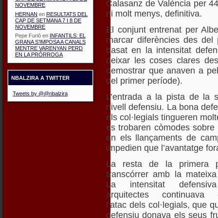
Calasanz de València per 44
NOVEMBRE
ni molt menys, definitiva.
HERNAN
en
RESULTATS DEL
CAP DE SETMANA 7 I 8 DE
NOVEMBRE
El conjunt entrenat per Albe
Pepe Furió
en
INFANTILS: EL
marcar diferències des del 
GRANA S’IMPOSA A CANALS
basat en la intensitat defen
MENTRE VARENYAN PERD
EN LA PRÓRROGA
deixar les coses clares des
demostrar que anaven a pel 
NBALZIRA A TWITTER
del primer període).
Tweets by @@nbalzira
L’entrada a la pista de la 
nivell defensiu. La bona def
els col·legials tingueren molte
es trobaren còmodes sobre la
en els llançaments de camp 
impedien que l’avantatge fora
La resta de la primera 
transcórrer amb la mateixa 
La intensitat defensiv
arquitectes continuava 
l’atac dels col·legials, que 
defensiu donava els seus fr