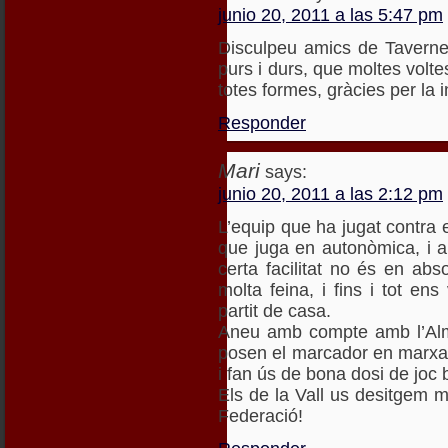
junio 20, 2011 a las 5:47 pm
Disculpeu amics de Tavernes.
purs i durs, que moltes volte
totes formes, gràcies per la 
Responder
Mari
says:
junio 20, 2011 a las 2:12 pm
L’equip que ha jugat contra e
que juga en autonòmica, i 
certa facilitat no és en ab
molta feina, i fins i tot e
partit de casa.
Aneu amb compte amb l’Alm
posen el marcador en marxa,
i fan ús de bona dosi de joc b
Els de la Vall us desitgem 
Federació!