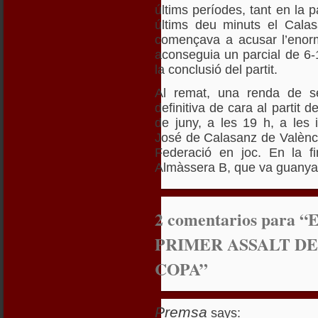
últims períodes, tant en la p
últims deu minuts el Cala
començava a acusar l’enorme
aconseguia un parcial de 6-
la conclusió del partit.
Al remat, una renda de s
definitiva de cara al partit d
de juny, a les 19 h, a les i
José de Calasanz de Valènci
Federació en joc. En la f
Almàssera B, que va guanyar
2 comentarios par
PRIMER ASSALT DE
COPA”
Premsa
says: