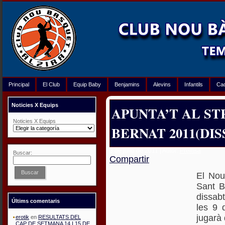
Principal
El Club
Equip Baby
Benjamins
Alevins
Infantils
Ca
Noticies X Equips
APUNTA’T AL ST
Noticies X Equips
BERNAT 2011(DIS
3 de julio de 2011 | Autor:
Premsa
Buscar:
Compartir
Buscar
El Nou
Sant B
dissab
Últims comentaris
les 9 
jugarà 
erotik
en
RESULTATS DEL
CAP DE SETMANA 14 I 15 DE