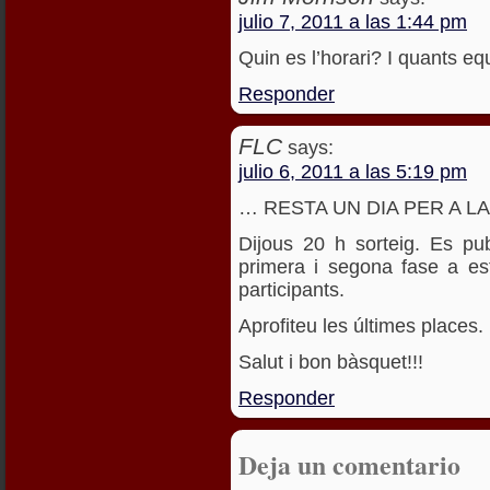
julio 7, 2011 a las 1:44 pm
Quin es l’horari? I quants e
Responder
FLC
says:
julio 6, 2011 a las 5:19 pm
… RESTA UN DIA PER A LA
Dijous 20 h sorteig. Es pu
primera i segona fase a es
participants.
Aprofiteu les últimes places.
Salut i bon bàsquet!!!
Responder
Deja un comentario