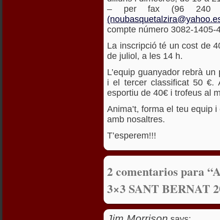
– per fax (96 240 2
(noubasquetalzira@yahoo.e
compte número 3082-1405-4
La inscripció té un cost de 4
de juliol, a les 14 h.
L’equip guanyador rebrà un p
i el tercer classificat 50 
esportiu de 40€ i trofeus al mi
Anima’t, forma el teu equip i
amb nosaltres.
T’esperem!!!
2 comentarios par
3×3 SANT BERNAT 2
Jim Morrison
says: