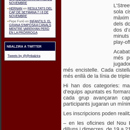
NOVEMBRE
L’Stree
HERNAN
en
RESULTATS DEL
sola ci
CAP DE SETMANA 7 I 8 DE
NOVEMBRE
màxim 
Pepe Furió
en
INFANTILS: EL
dels d
GRANA S’IMPOSA A CANALS
dos d’
MENTRE VARENYAN PERD
EN LA PRÓRROGA
minuts 
play-of
NBALZIRA A TWITTER
Acabat
Tweets by @@nbalzira
més pu
jugador
més encistelle. Cada cistel
més enllà de la línia de tripl
Hi han dos categories: mas
d’equips apuntats es formara
cada grup avançaran cap 
participants jugaran un mínim
Les inscripcions poden realit
– en les oficines del Nou 
dilluns i dimecres, de 19 a 21