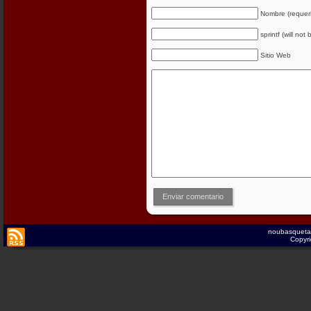
Nombre (requer
sprintf (will not
Sitio Web
Enviar comentario
noubasqueta
Copyri