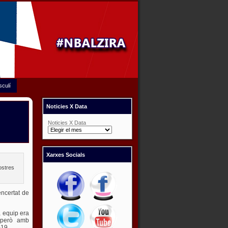
sculí
Noticies X Data
Noticies X Data
Xarxes Socials
nostres
encertat de
a equip era
, però amb
-19.