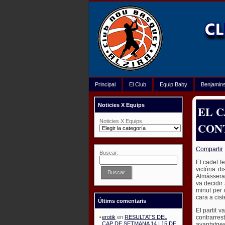
Principal
El Club
Equip Baby
Benjamin
Noticies X Equips
EL C
Noticies X Equips
CON
31 de octubre de 
Compartir
Buscar:
El cadet f
victòria d
Buscar
Almàssera,
va decidir 
minut per 
cara a cist
Últims comentaris
El partit 
contrarre
erotik
en
RESULTATS DEL
CAP DE SETMANA 14 I 15 DE
avantatges