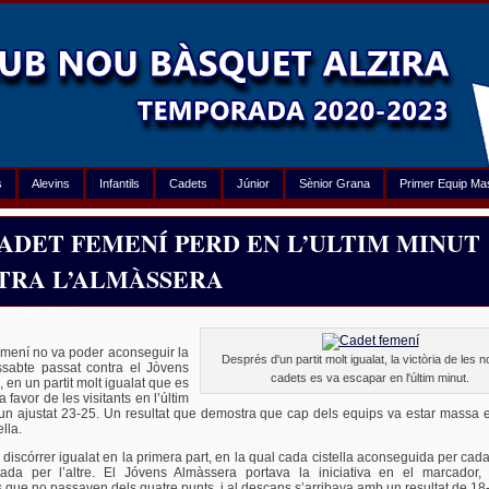
s
Alevins
Infantils
Cadets
Júnior
Sènior Grana
Primer Equip Ma
ADET FEMENÍ PERD EN L’ULTIM MINUT
TRA L’ALMÀSSERA
2011 | Autor:
Premsa
emení no va poder aconseguir la
Després d'un partit molt igualat, la victòria de les 
issabte passat contra el Jòvens
cadets es va escapar en l'últim minut.
 en un partit molt igualat que es
a favor de les visitants en l’últim
un ajustat 23-25. Un resultat que demostra que cap dels equips va estar massa 
ella.
va discórrer igualat en la primera part, en la qual cada cistella aconseguida per cad
stada per l’altre. El Jóvens Almàssera portava la iniciativa en el marcador
 que no passaven dels quatre punts, i al descans s’arribava amb un resultat de 18