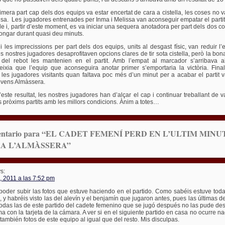
rimera part cap dels dos equips va estar encertat de cara a cistella, les coses no v
esa. Les jugadores entrenades per Inma i Melissa van aconseguir empatar el partit
de i, partir d’este moment, es va iniciar una sequera anotadora per part dels dos c
longar durant quasi deu minuts.
i les imprecissions per part dels dos equips, units al desgast físic, van reduir l’ef
s nostres jugadores desaprofitaven opcions clares de tir sota cistella, però la bon
 del rebot les mantenien en el partit. Amb l’empat al marcador s’arribava al
reixia que l’equip que aconseguira anotar primer s’emportaria la victòria. Fin
e les jugadores visitants quan faltava poc més d’un minut per a acabar el partit 
Jóvens Almàssera.
este resultat, les nostres jugadores han d’alçar el cap i continuar treballant de v
ls pròxims partits amb les millors condicions. Ànim a totes…
entario para “EL CADET FEMENÍ PERD EN L’ULTIM MINU
A L’ALMÀSSERA”
s:
, 2011 a las 7:52 pm
poder subir las fotos que estuve haciendo en el partido. Como sabéis estuve tod
 y habréis visto las del alevín y el benjamín que jugaron antes, pues las últimas d
 todas las de este partido del cadete femenino que se jugó después no las pude de
a con la tarjeta de la cámara. A ver si en el siguiente partido en casa no ocurre n
también fotos de este equipo al igual que del resto. Mis disculpas.