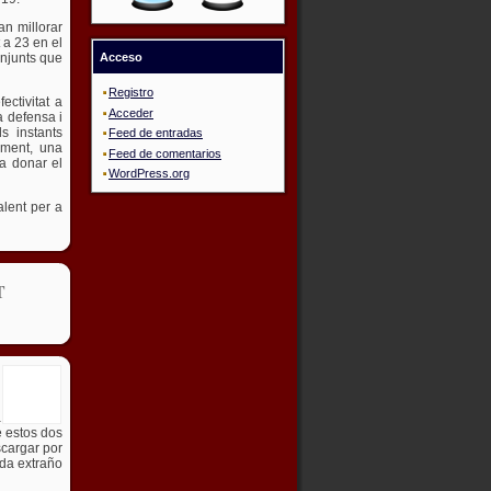
an millorar
 a 23 en el
onjunts que
Acceso
Registro
ectivitat a
Acceder
a defensa i
s instants
Feed de entradas
alment, una
Feed de comentarios
va donar el
WordPress.org
alent per a
T
a
e estos dos
scargar por
ada extraño