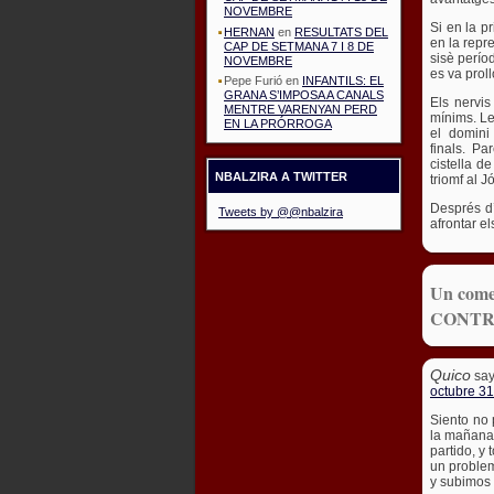
NOVEMBRE
Si en la p
HERNAN
en
RESULTATS DEL
en la repr
CAP DE SETMANA 7 I 8 DE
sisè perío
NOVEMBRE
es va prol
Pepe Furió
en
INFANTILS: EL
GRANA S’IMPOSA A CANALS
Els nervis 
MENTRE VARENYAN PERD
mínims. Le
EN LA PRÓRROGA
el domini
finals. Pa
cistella d
NBALZIRA A TWITTER
triomf al 
Després d’
Tweets by @@nbalzira
afrontar e
Un com
CONTR
Quico
say
octubre 31
Siento no 
la mañana,
partido, y
un problem
y subimos 