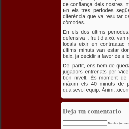
de confiança dels nostres infa
En els tres períodes segü
diferència que va resultar de
còmodes.
En els dos últims períodes, 
defensiva i, fruit d’això, va
locals eixir en contraatac
últims minuts van estar do
baix, ja decidir a favor dels l
Del partit, ens hem de quedar
jugadors entrenats per Vic
bon nivell. És moment de c
màxim els 40 minuts de pa
qualsevol equip. Ànim, xico
Deja un comentario
Nombre (requer