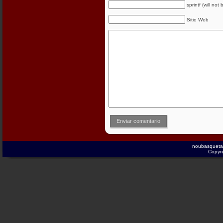
sprintf (will not
Sitio Web
Enviar comentario
noubasqueta
Copyri