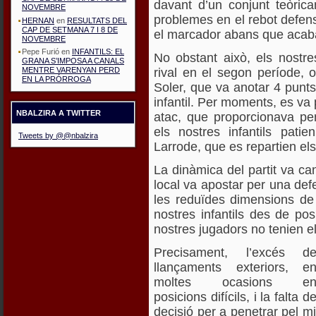
davant d’un conjunt teòric
NOVEMBRE
problemes en el rebot defens
HERNAN
en
RESULTATS DEL
CAP DE SETMANA 7 I 8 DE
el marcador abans que acabar
NOVEMBRE
Pepe Furió
en
INFANTILS: EL
No obstant això, els nostres
GRANA S’IMPOSA A CANALS
rival en el segon període, o
MENTRE VARENYAN PERD
EN LA PRÓRROGA
Soler, que va anotar 4 punt
infantil. Per moments, es va
NBALZIRA A TWITTER
atac, que proporcionava pene
els nostres infantils pati
Tweets by @@nbalzira
Larrode, que es repartien el
La dinàmica del partit va can
local va apostar per una def
les reduïdes dimensions de 
nostres infantils des de pos
nostres jugadors no tenien e
Precisament, l’excés d
llançaments exteriors, e
moltes ocasions e
posicions difícils, i la falta d
decisió per a penetrar pel mi