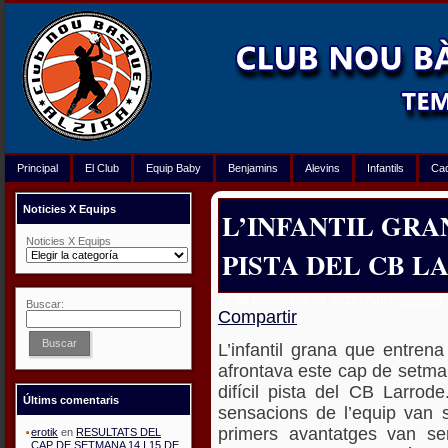
Principal
El Club
Equip Baby
Benjamins
Alevins
Infantils
Ca
Noticies X Equips
L’INFANTIL GRA
Noticies X Equips
PISTA DEL CB L
14 de noviembre de 2011 | Autor:
Premsa
Buscar:
Compartir
Buscar
L’infantil grana que entren
afrontava este cap de setman
difícil pista del CB Larrod
Últims comentaris
sensacions de l’equip van s
primers avantatges van se
erotik
en
RESULTATS DEL
CAP DE SETMANA 14 I 15 DE