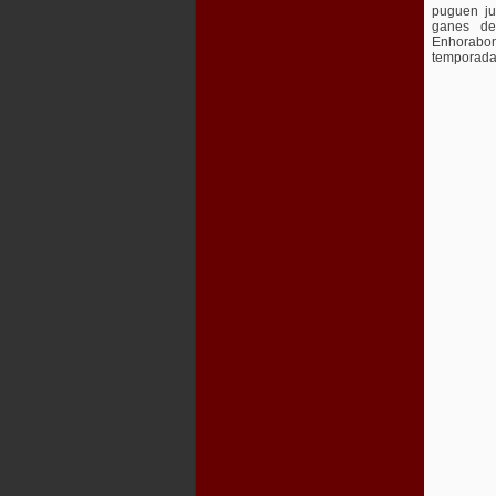
puguen ju
ganes de
Enhorabon
temporada 