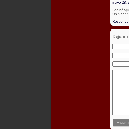
mayo 28, 
Bon bàsque
Un plaer 
Responde
Deja un
Enviar c