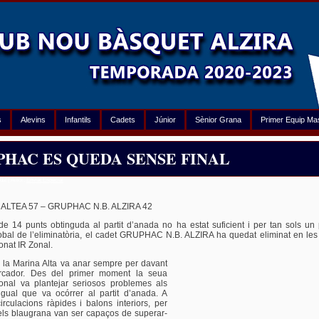
s
Alevins
Infantils
Cadets
Júnior
Sènior Grana
Primer Equip Ma
HAC ES QUEDA SENSE FINAL
12 | Autor:
Enviat Especial
ALTEA 57 – GRUPHAC N.B. ALZIRA 42
e 14 punts obtinguda al partit d’anada no ha estat suficient i per tan sols un
bal de l’eliminatòria, el cadet GRUPHAC N.B. ALZIRA ha quedat eliminat en les 
nat IR Zonal.
 la Marina Alta va anar sempre per davant
rcador. Des del primer moment la seua
onal va plantejar seriosos problemes als
igual que va ocórrer al partit d’anada. A
rculacions ràpides i balons interiors, per
ls blaugrana van ser capaços de superar-