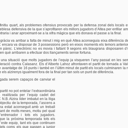
definitiu quart, als problemes ofensius provocats per la defensa zonal dels locals e
feblesa defensiva de la que s’aprofitaren els millors jugadors d’Altea per enfilar am
ntraria i anar aproximant-se a la xifra màgica que els donava el passe a la final.
 gràcia va arribar a falta de minut i mig en què Altea aconseguia eixa diferència d
ncara va disposar de 3 possessions però en eixos moments els temors anterior
en pànic. L’electrònic no es movia i faltant 9 segons els blaugrana disposaren d
en què arribaren a efectuar dos llançaments sense fortuna.
 una situació que molts jugadors de l’equip ja visqueren l’any passat en les sem
eració contra Calasanz. Els d’Alberto Lahoz afrontaven el partit de tornada a V
avantatge de 16 punts i també en l’últim minut de partit els locals culminaren la
els alzirenys igualment fora de la final per tan sols un punt de diferència.
gada serem capaços de canviar el
partit no pot entelar l’extraordinària
 realitzada per l’equip cadet del
B. Alzira líder imbatut en la lliga
’objectiu de la temporada, l’ascens a
ha estat aconseguit amb un treball
tant de molts meses, motiu pel qual
 l’entrenador i tots els jugadors.
ue la pròxima temporada tots els
’este equip, tant els que continuen
ets coms els que passen a junior