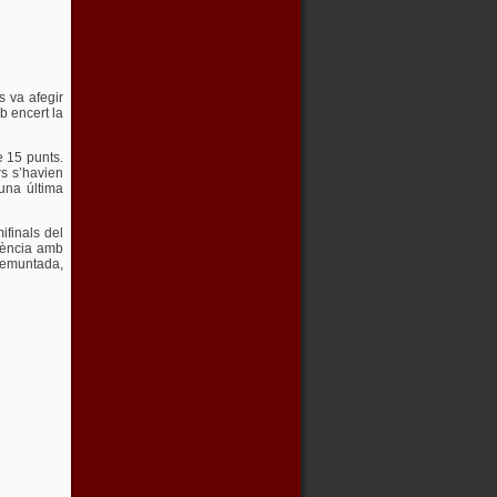
s va afegir
b encert la
e 15 punts.
s s’havien
’una última
ifinals del
alència amb
 remuntada,