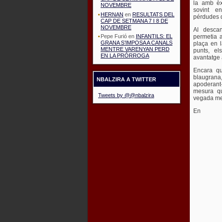
la amb èxi
NOVEMBRE
sovint e
HERNAN
en
RESULTATS DEL
pérdudes 
CAP DE SETMANA 7 I 8 DE
NOVEMBRE
Al descan
permetia 
Pepe Furió
en
INFANTILS: EL
GRANA S’IMPOSA A CANALS
plaça en l
MENTRE VARENYAN PERD
punts, el
EN LA PRÓRROGA
avantatge a
Encara qu
blaugrana
NBALZIRA A TWITTER
apoderant
mesura qu
Tweets by @@nbalzira
vegada me
En