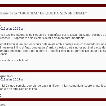
ntarios para “GRUPHAC ES QUEDA SENSE FINAL”
s:
2012 a las 10:32 am
ions a tots els integrants de l’ equip i el seu míster per la tasca realitzada. Vos heu d
ullosos!!!…. i aprendre dels xicotets detalls als moments importants.
rt el tractar d’ anular les virtuts dels rivals amb apostes més conservadores, no
al nostre estil fins el final, però quan s’ arriba a estos partits no es pot tindre eixe d
ortants, no es pot tindre por a perdre … pq és l’ inici de la derrota. De segur q tot
iència.
ls molta sort a la final.
r
ique
says:
2012 a las 10:17 am
mic! Ja que sembla que els de casa ni lligen ni fan comentaris sobre el partit a
n els de fora. Sort en la final!
r
says: