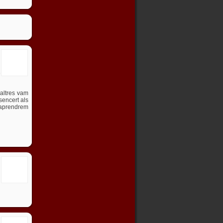
e
saltres vam
esencert als
s aprendrem
l