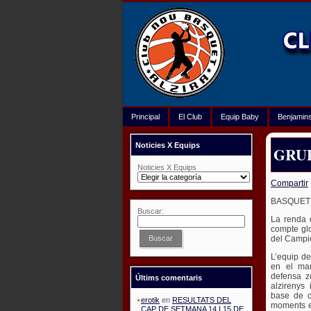
Principal
El Club
Equip Baby
Benjamin
Noticies X Equips
GRUP
Noticies X Equips
28 de mayo de 20
Compartir
BASQUET 
Buscar:
La renda d
compte glo
del Campio
Buscar
L’equip de
en el ma
defensa z
Últims comentaris
alzirenys 
base de ci
erotik
en
RESULTATS DEL
moments e
CAP DE SETMANA 14 I 15 DE