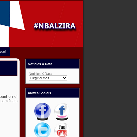
sculí
Noticies X Data
Noticies X Data
Xarxes Socials
 punt en el
semifinals