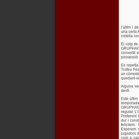
l’últim i 
una certa 
cistella co
El colp de
GRUPHAC e
convertit 
possessió 
Es repetia
Trofeu Fed
un còmode 
quedant-se 
Alguna ve
destí.
Este últim 
temporada
GRUPHAC N.
regular. L
Preferent 
dur i cons
felicitem
Esperem q
jugadors d
com a cad