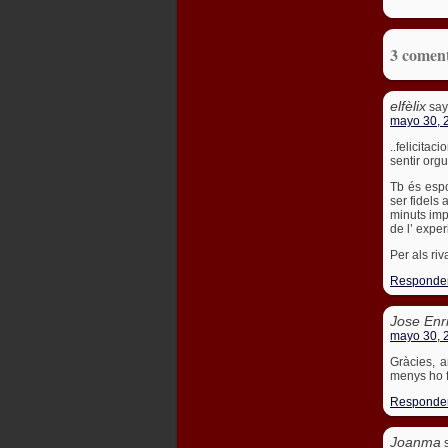
3 come
elfèlix
say
mayo 30, 
..felicitac
sentir org
Tb és espo
ser fidels 
minuts imp
de l’ exper
Per als riva
Responde
Jose Enr
mayo 30, 
Gràcies, a
menys ho fa
Responde
Joanma