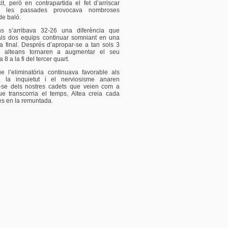
t, però en contrapartida el fet d’arriscar
n les passades provocava nombroses
de baló.
s s’arribava 32-26 una diferència que
als dos equips continuar somniant en una
a final. Després d’apropar-se a tan sols 3
s alteans tornaren a augmentar el seu
 8 a la fi del tercer quart.
e l’eliminatòria continuava favorable als
, la inquietut i el nerviosisme anaren
-se dels nostres cadets que veien com a
e transcorria el temps, Altea creia cada
s en la remuntada.