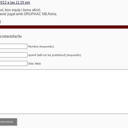
2012 a las 11:25 pm
t, bon equip i bona afició.
haver jugat amb GRUPHAC NB Alzira.
r
 comentario
Nombre (requerido)
sprintf (will not be published) (requerido)
Sitio Web
omentario