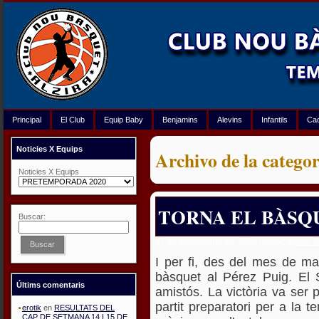
Principal
El Club
Equip Baby
Benjamins
Alevins
Infantils
Ca
Noticies X Equips
Archivo de la cat
Noticies X Equips
TORNA EL BÀSQ
Buscar:
27 de septiembre de 2020 | Autor:
Quico 
Buscar
I per fi, des del mes de ma
bàsquet al Pérez Puig. El 
Últims comentaris
amistós. La victòria va ser p
partit preparatori per a la 
erotik
en
RESULTATS DEL
CAP DE SETMANA 14 I 15 DE