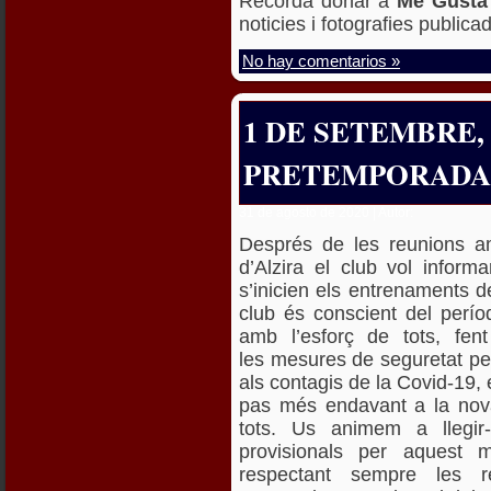
Recorda donar a
Me Gusta
noticies i fotografies publica
No hay comentarios »
1 DE SETEMBRE
PRETEMPORADA 2
31 de agosto de 2020 | Autor:
Després de les reunions am
d’Alzira el club vol infor
s’inicien els entrenaments 
club és conscient del perío
amb l’esforç de tots, fent
les mesures de seguretat pel 
als contagis de la
Covid
-19, 
pas més endavant a la nova
tots. Us animem a llegir-
provisionals per aquest 
respectant sempre les r