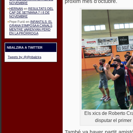
pròxim mes d’octubre.
NOVEMBRE
HERNAN
en
RESULTATS DEL
CAP DE SETMANA 7 I 8 DE
NOVEMBRE
Pepe Furió
en
INFANTILS: EL
GRANA S’IMPOSA A CANALS
MENTRE VARENYAN PERD
EN LA PRÓRROGA
NBALZIRA A TWITTER
Tweets by @@nbalzira
Els xics de Roberto Cra
disputar el primer
També va haver partit amistó