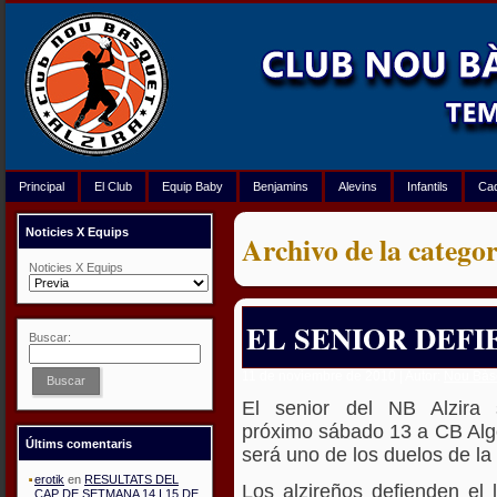
Principal
El Club
Equip Baby
Benjamins
Alevins
Infantils
Ca
Noticies X Equips
Archivo de la categor
Noticies X Equips
EL SENIOR DEFI
Buscar:
11 de noviembre de 2010 | Autor:
Nou Bàsq
Buscar
El senior del NB Alzira 
próximo sábado 13 a CB Alg
Últims comentaris
será uno de los duelos de la
erotik
en
RESULTATS DEL
Los alzireños defienden el l
CAP DE SETMANA 14 I 15 DE