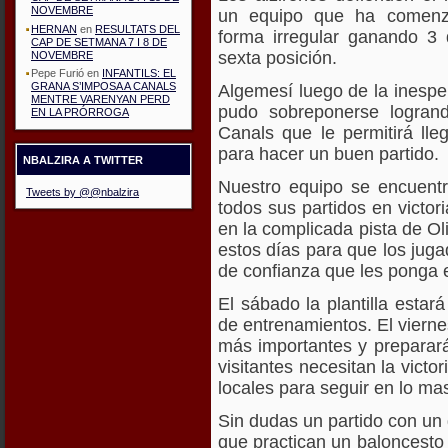
NOVEMBRE
un equipo que ha comenz
HERNAN
en
RESULTATS DEL
forma irregular ganando 3
CAP DE SETMANA 7 I 8 DE
sexta posición.
NOVEMBRE
Pepe Furió
en
INFANTILS: EL
GRANA S’IMPOSA A CANALS
Algemesí luego de la inespe
MENTRE VARENYAN PERD
pudo sobreponerse logrand
EN LA PRÓRROGA
Canals que le permitirá lle
para hacer un buen partido.
NBALZIRA A TWITTER
Nuestro equipo se encuent
Tweets by @@nbalzira
todos sus partidos en victori
en la complicada pista de Ol
estos días para que los juga
de confianza que les ponga e
El sábado la plantilla est
de entrenamientos. El viernes
más importantes y preparará
visitantes necesitan la victo
locales para seguir en lo mas
Sin dudas un partido con un 
que practican un baloncesto 